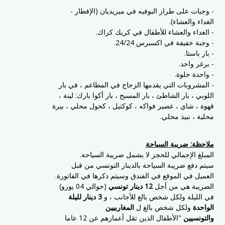
- وجبات على طراز البوفيه في ميريديان (الإفطار -
الغداء والعشاء).
- الغداء والعشاء للأطفال في كريك كراك.
- وجبة خفيفة في اكسبرس 24/24.
- بار باستا.
- برغر واحد.
- واحدة حلوة.
- المشروبات التي يقدمها الزجاج في المطاعم ، في بار
اللوبي ، بار الشاطئ ، بار المسبح ، بار أكوا بارك: لينة ،
قهوة ، شاي ، عصير فواكه ، كوكتيل ، كحول محلي ، بيرة
محلية ، نبيذ محلي.
ملاحظة: ضريبة السياحة
المبلغ الإجمالي للحجز لا يشمل ضريبة السياحة.
سيتم دفع ضريبة السياحة بالدينار التونسي من قبل
العميل في الموقع في الفندق وسيتم ذكرها في الفاتورة.
الضريبة هي من أجل
12 دينار تونسي
(حوالي 04 يورو)
في الليلة ولكل شخص بالغ للأجانب ، و
3 دينار لليلة
الواحدة
ولكل شخص بالغ ل
المغاربيين
والتونسيين
"الأطفال الذين تقل أعمارهم عن 12 عاما