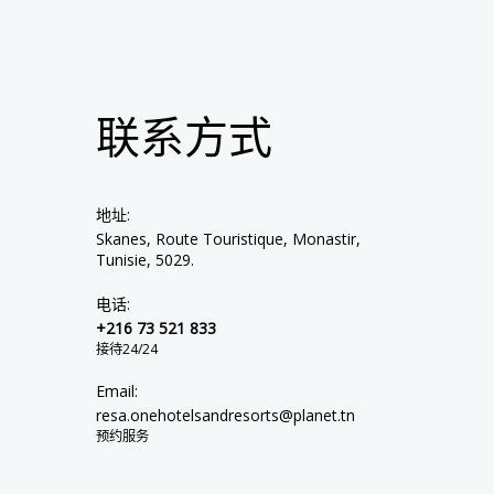
联系方式
地址:
Skanes, Route Touristique, Monastir,
Tunisie, 5029.
电话:
+216 73 521 833
接待24/24
Email:
resa.onehotelsandresorts@planet.tn
预约服务