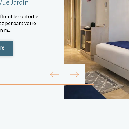
ue Jardin
rent le confort et
hez pendant votre
n m...
IX