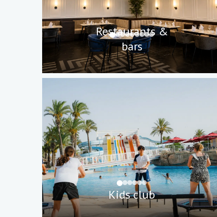
Restaurants &
bars
Kids club