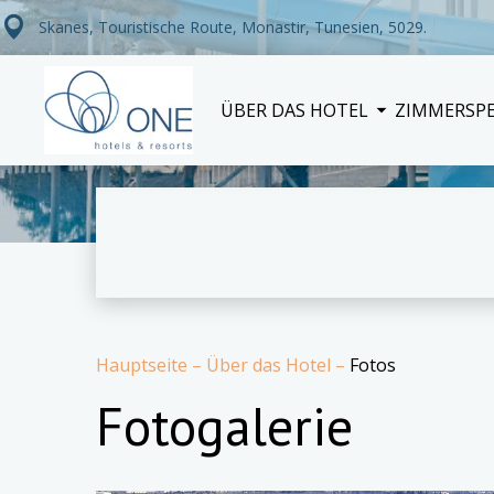
Skanes, Touristische Route, Monastir, Tunesien, 5029.
ÜBER DAS HOTEL
ZIMMER
SP
Hauptseite
–
Über das Hotel
–
Fotos
Fotogalerie